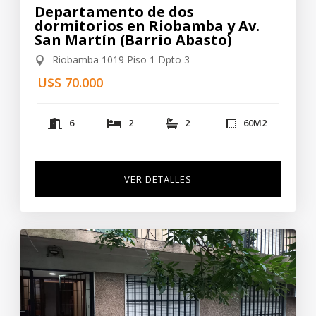
Departamento de dos
dormitorios en Riobamba y Av.
San Martín (Barrio Abasto)
Riobamba 1019 Piso 1 Dpto 3
U$S 70.000
6
2
2
60
M2
VER DETALLES