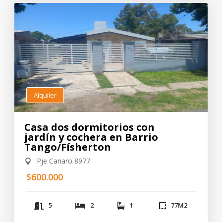
Alquiler
Casa dos dormitorios con
jardín y cochera en Barrio
Tango/Físherton
Pje Canaro 8977
$600.000
5
2
1
77
M2