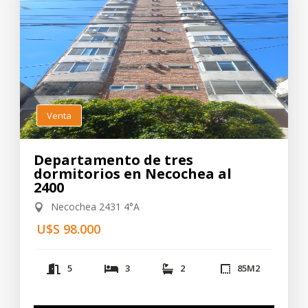
Venta
Departamento de tres
dormitorios en Necochea al
2400
Necochea 2431 4°A
U$S 98.000
5
3
2
85
M2