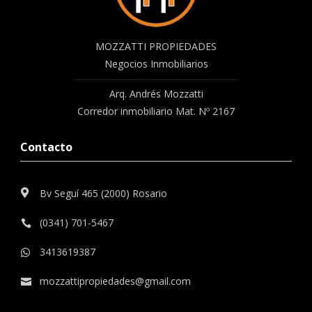
MOZZATTI PROPIEDADES
Negocios Inmobiliarios
Arq. Andrés Mozzatti
Corredor inmobiliario Mat. Nº 2167
Contacto
Bv Seguí 465 (2000) Rosario

(0341) 701-5467

3413619387

mozzattipropiedades@gmail.com
