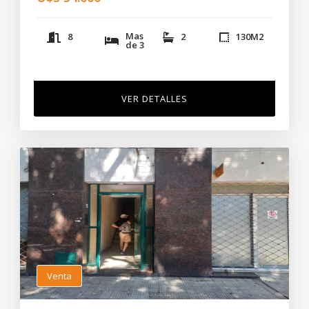
Mas
8
2
130
M2
de 3
VER DETALLES
Venta