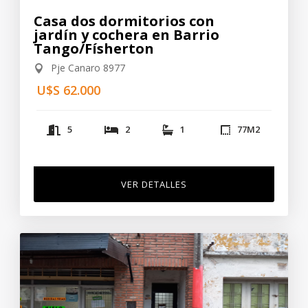
Casa dos dormitorios con
jardín y cochera en Barrio
Tango/Físherton
Pje Canaro 8977
U$S 62.000
5
2
1
77
M2
VER DETALLES