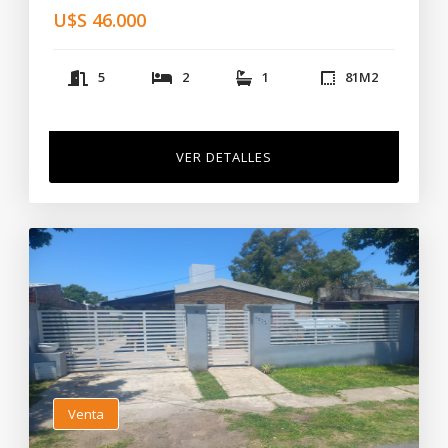
U$S 46.000
5
2
1
81
M2
VER DETALLES
Venta