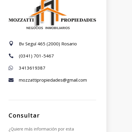
Bv Seguí 465 (2000) Rosario

(0341) 701-5467

3413619387

mozzattipropiedades@gmail.com

Consultar
¿Quiere más información por esta