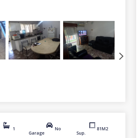
1
No
81
M2
Garage
Sup.