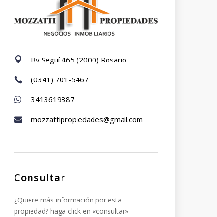
Bv Seguí 465 (2000) Rosario

(0341) 701-5467

3413619387

mozzattipropiedades@gmail.com

Consultar
¿Quiere más información por esta
propiedad? haga click en «consultar»