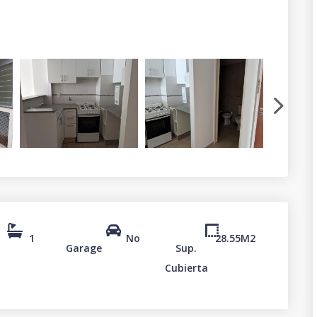
1
No
28.55
M2
Garage
Sup.
Cubierta